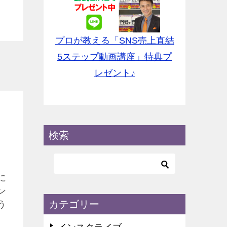
プロが教える「SNS売上直結
5ステップ動画講座」特典プ
レゼント♪
検索
に
ン
カテゴリー
う