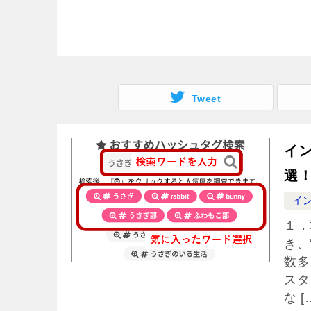
Tweet
イ
選
イ
１．
き、
数多
スタ
な [