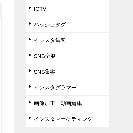
IGTV
ハッシュタグ
インスタ集客
SNS全般
SNS集客
インスタグラマー
画像加工・動画編集
インスタマーケティング