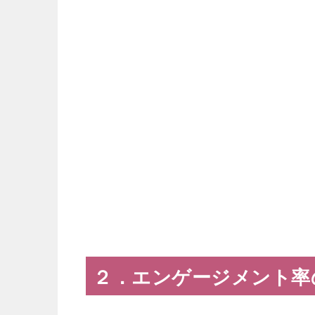
２．エンゲージメント率