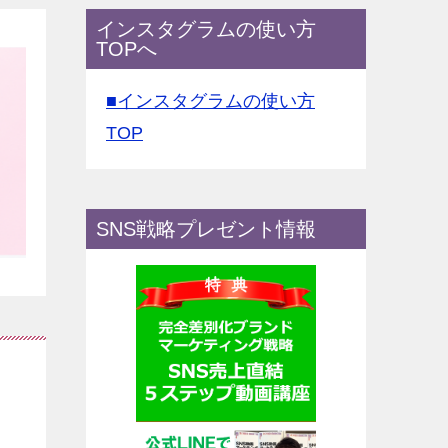
インスタグラムの使い方
TOPへ
■インスタグラムの使い方
TOP
SNS戦略プレゼント情報