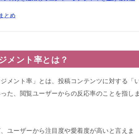
まとめ
ジメント率とは？
ージメント率」とは、投稿コンテンツに対する「
いった、閲覧ユーザーからの反応率のことを指し
ど、ユーザーから注目度や愛着度が高いと言えま