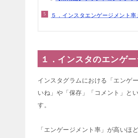
５．インスタエンゲージメント率
１．インスタのエンゲー
インスタグラムにおける「エンゲ
いね」や「保存」「コメント」と
す。
「エンゲージメント率」が高いほ